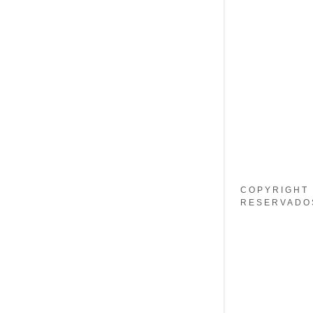
Minha co
Minha co
Finalizar 
COPYRIGHT 
RESERVADO