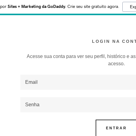
 por
Sites + Marketing da GoDaddy.
Crie seu site gratuito agora.
Exp
LOGIN NA CON
Acesse sua conta para ver seu perfil, histórico e a
acesso.
como:
addy.com
ta
ENTRAR