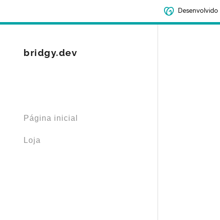
Desenvolvido
bridgy.dev
Conectado 
Página inicial
Entrar
filler@god
Loja
Criar con
Pedidos
Pedidos